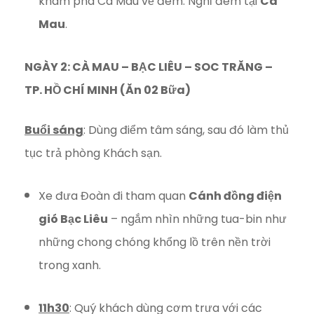
khám phá Cà Mau về đêm. Nghỉ đêm tại
Cà
Mau
.
NGÀY 2: CÀ MAU – BẠC LIÊU – SOC TRĂNG –
TP. HỒ CHÍ MINH (Ăn 02 Bữa)
Buổi sáng
: Dùng điểm tâm sáng, sau đó làm thủ
tục trả phòng Khách sạn.
Xe đưa Đoàn đi tham quan
Cánh đồng điện
gió Bạc Liêu
– ngắm nhìn những tua-bin như
những chong chóng khổng lồ trên nền trời
trong xanh.
11h30
: Quý khách dùng cơm trưa với các