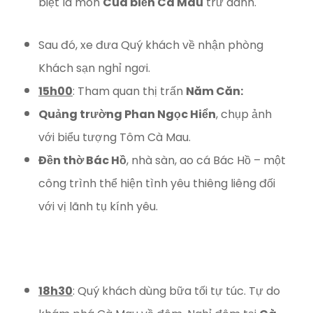
biệt là món
Cua biển Cà Mau
trứ danh.
Sau đó, xe đưa Quý khách về nhận phòng
Khách sạn nghỉ ngơi.
15h00
: Tham quan thị trấn
Năm Căn:
Quảng trường Phan Ngọc Hiển
, chụp ảnh
với biểu tượng Tôm Cà Mau.
Đền thờ Bác Hồ
, nhà sàn, ao cá Bác Hồ – một
công trình thể hiện tình yêu thiêng liêng đối
với vị lãnh tụ kính yêu.
18h30
: Quý khách dùng bữa tối tự túc. Tự do