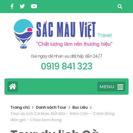
Bỏ
qua
và
tới
nội
dung
Gọi ngay để nhận ưu đãi hấp dẫn 24/7
(ấn
0919 841 323
Enter)
MENU
>
>
>
Trang chủ
Danh sách Tour
Bạc Liêu
Tour du lịch Cà Mau: Đất Mũi – Năm Căn – Cánh đồng
điện gió – Chùa Som Rong