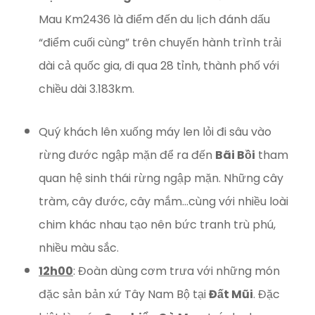
Mau Km2436 là điểm đến du lịch đánh dấu
“điểm cuối cùng” trên chuyến hành trình trải
dài cả quốc gia, đi qua 28 tỉnh, thành phố với
chiều dài 3.183km.
Quý khách lên xuống máy len lỏi đi sâu vào
rừng đước ngập mặn để ra đến
Bãi Bồi
tham
quan hệ sinh thái rừng ngập mặn. Những cây
tràm, cây đước, cây mắm…cùng với nhiều loài
chim khác nhau tạo nên bức tranh trù phú,
nhiều màu sắc.
12h00
: Đoàn dùng cơm trưa với những món
đặc sản bản xứ Tây Nam Bộ tại
Đất Mũi
. Đặc