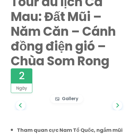
Tour du lịch Cà
Mau: Đất Mũi –
Năm Căn – Cánh
đồng điện gió –
Chùa Som Rong
2
Ngày
Gallery
Tham quan cực Nam Tổ Quốc, ngắm mũi