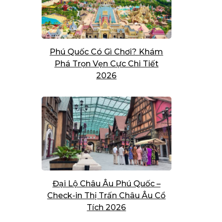
Phú Quốc Có Gì Chơi? Khám
Phá Trọn Vẹn Cực Chi Tiết
2026
Đại Lộ Châu Âu Phú Quốc –
Check-in Thị Trấn Châu Âu Cổ
Tích 2026