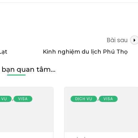
Bài sau
Lạt
Kinh nghiệm du lịch Phú Thọ
 bạn quan tâm...
,
,
 VỤ
VISA
DỊCH VỤ
VISA