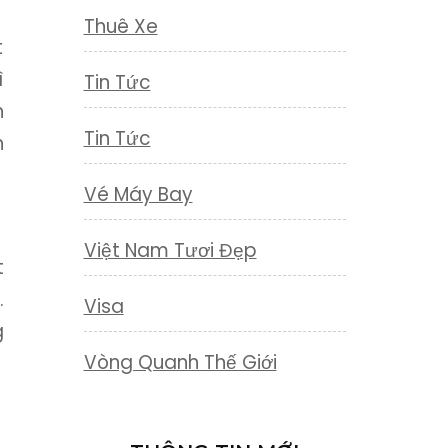
Thuê Xe
t
ì
Tin Tức
n
Tin Tức
n
Vé Máy Bay
Việt Nam Tươi Đẹp
t
.
Visa
g
Vòng Quanh Thế Giới