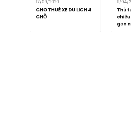
17/09/2020
11/04/
CHO THUÊ XE DU LỊCH 4
Thủ t
CHỖ
chiếu
gọn n