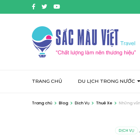
Bỏ
qua
và
tới
nội
dung
(ấn
Enter)
TRANG CHỦ
DU LỊCH TRONG NƯỚC
>
>
>
>
Trang chủ
Blog
Dịch Vụ
Thuê Xe
Những vấn 
DỊCH VỤ