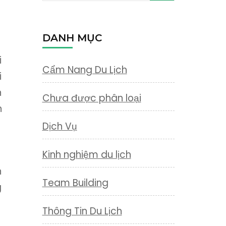
kiếm
cho:
DANH MỤC
i
Cẩm Nang Du Lịch
i
n
Chưa được phân loại
n
Dịch Vụ
Kinh nghiệm du lịch
n
Team Building
g
Thông Tin Du Lịch