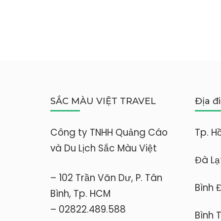
SẮC MÀU VIỆT TRAVEL
Địa đ
Công ty TNHH Quảng Cáo
Tp. H
và Du Lịch Sắc Màu Việt
Đà Lạ
– 102 Trần Văn Dư, P. Tân
Bình 
Bình, Tp. HCM
– 02822.489.588
Bình 