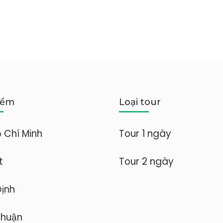
iểm
Loại tour
ồ Chí Minh
Tour 1 ngày
t
Tour 2 ngày
Định
Thuận