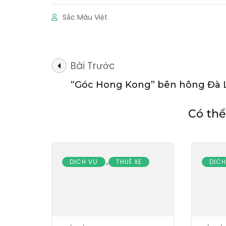
Sắc Màu Việt
Điều
Bài Trước
hướng
“Góc Hong Kong” bên hông Đà 
bài
viết
Có thể
,
DỊCH VỤ
THUÊ XE
DỊCH