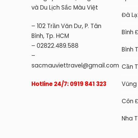
và Du Lịch Sắc Màu Việt
Đà Lạ
– 102 Trần Văn Dư, P. Tân
Bình 
Bình, Tp. HCM
– 02822.489.588
Bình 
–
sacmauviettravel@gmail.com
Cần 
Hotline 24/7: 0919 841 323
Vũng
Côn 
Nha T