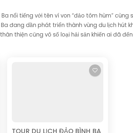
a nổi tiếng với tên ví von “đảo tôm hùm” cùng 
Ba đang dần phát triển thành vùng du lịch hút k
thân thiện cũng vô số loại hải sản khiến ai đã đế
TOUR DU LỊCH ĐẢO BÌNH BA