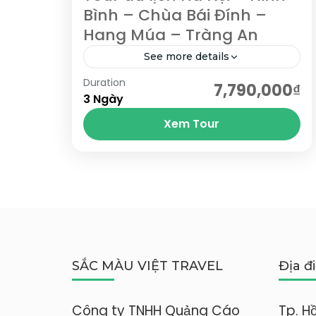
Bình – Chùa Bái Đính –
Hang Múa – Tràng An
See more details
Duration
Viếng Lăng Chủ Tịch Hồ Chí Minh,
7,790,000₫
3 Ngày
tham quan nhà sàn Bác Hồ - Chùa
Xem Tour
Một Cột; Khám phá Bảo tàng Hồ Chí
Minh, Bảo...
Hà Nội
,
Ninh Bình
1 People
SẮC MÀU VIỆT TRAVEL
Địa đ
Công ty TNHH Quảng Cáo
Tp. H