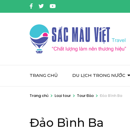
Bỏ
qua
và
tới
nội
dung
(ấn
Enter)
TRANG CHỦ
DU LỊCH TRONG NƯỚC
>
>
>
Trang chủ
Loại tour
Tour Đảo
Đảo Bình Ba
Đảo Bình Ba