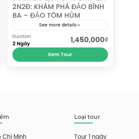
2N2Đ: KHÁM PHÁ ĐẢO BÌNH
BA – ĐẢO TÔM HÙM
See more details
Duration
Tham quan Đảo Bình Ba bằng xe máy
1,450,000₫
2 Ngày
hoặc xe điện; Tắm biển ở những bãi
Xem Tour
tắm vô cùng sạch: Bãi Nồm, Bãi Nhà
Cũ,...
Bình Ba
,
Khánh Hòa
iểm
Loại tour
ồ Chí Minh
Tour 1 ngày