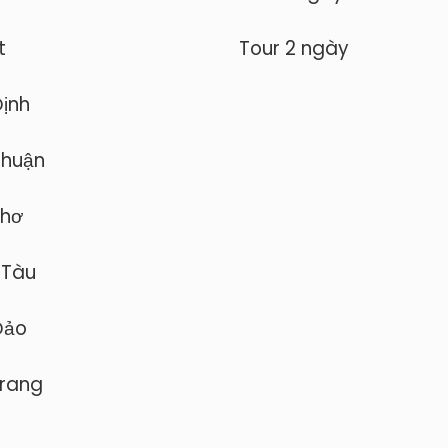
t
Tour 2 ngày
Định
Thuận
Thơ
 Tàu
Đảo
rang