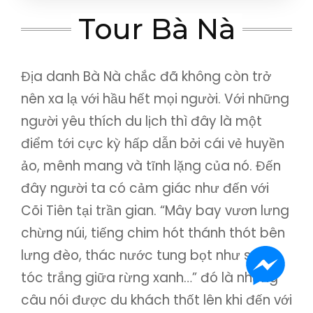
Bình Định
,
Phú Yên
,
Quy Nhơn
Tour Bà Nà
Địa danh Bà Nà chắc đã không còn trở
nên xa lạ với hầu hết mọi người. Với những
người yêu thích du lịch thì đây là một
điểm tới cực kỳ hấp dẫn bởi cái vẻ huyền
ảo, mênh mang và tĩnh lặng của nó. Đến
đây người ta có cảm giác như đến với
Cõi Tiên tại trần gian. “Mây bay vươn lưng
chừng núi, tiếng chim hót thánh thót bên
lưng đèo, thác nước tung bọt như suối
tóc trắng giữa rừng xanh…” đó là những
câu nói được du khách thốt lên khi đến với