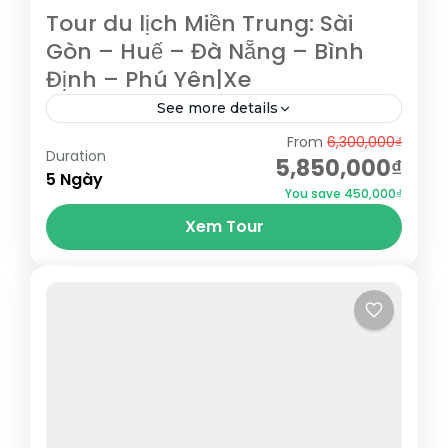
Tour du lịch Miền Trung: Sài
Gòn – Huế – Đà Nẵng – Bình
Định – Phú Yên|Xe
See more details
From
6,300,000₫
Hành trình sẽ đưa Quý khách đi qua rất
Duration
5,850,000₫
nhiều địa danh: Nha Trang, Tuy Hòa, Quy
5 Ngày
You save 450,000₫
Nhơn, Bình Định, Huế, Hội An, Đà Nẵng...
Xem Tour
Bình Định
,
Đà Nẵng
,
Hội An
,
Huế
,
Phú Yên
,
Quảng
Nam
,
Quy Nhơn