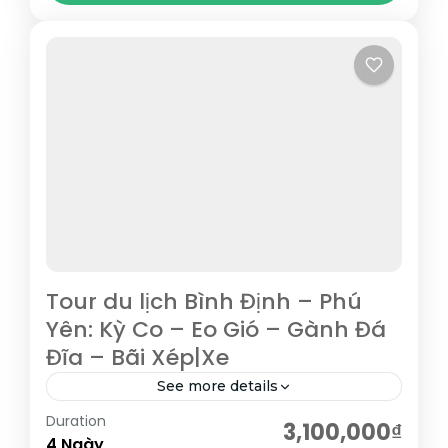
Bình Định
,
Đà Nẵng
,
Hội An
,
Huế
,
Phú Yên
,
Quảng
Nam
,
Quy Nhơn
Tour du lịch Bình Định – Phú
Yên: Kỳ Co – Eo Gió – Gành Đá
Đĩa – Bãi Xép|Xe
See more details
Duration
Eo Gió – một thắng cảnh nổi tiếng tại Quy
3,100,000₫
4 Ngày