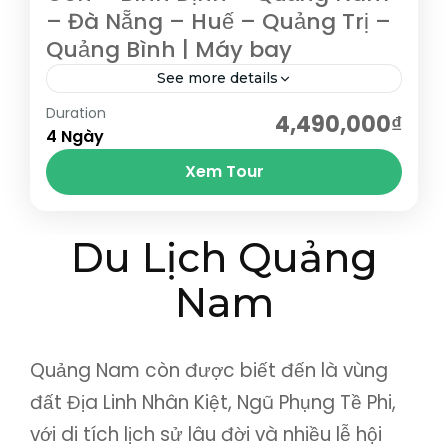
– Đà Nẵng – Huế – Quảng Trị –
Quảng Bình | Máy bay
See more details
Duration
Tham quan Bà Nà Hill – chốn bồng lai tiên
4,490,000₫
4 Ngày
cảnh của Đà Nẵng, lá phổi xanh của miền
Xem Tour
Trung, hòn ngọc khí hậu của...
Bình Định
,
Đà Nẵng
,
Hội An
,
Huế
,
Quảng Bình
,
Du Lịch Quảng
Quảng Nam
,
Quảng Trị
,
Quy Nhơn
Nam
Quảng Nam còn được biết đến là vùng
đất Địa Linh Nhân Kiệt, Ngũ Phụng Tề Phi,
với di tích lịch sử lâu đời và nhiều lễ hội