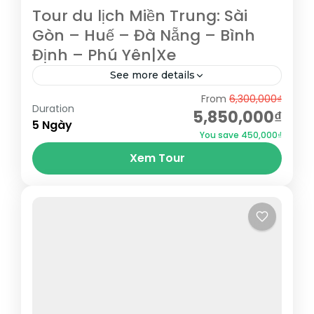
Tour du lịch Miền Trung: Sài
Gòn – Huế – Đà Nẵng – Bình
Định – Phú Yên|Xe
See more details
From
6,300,000₫
Hành trình sẽ đưa Quý khách đi qua rất
Duration
5,850,000₫
nhiều địa danh: Nha Trang, Tuy Hòa, Quy
5 Ngày
You save 450,000₫
Nhơn, Bình Định, Huế, Hội An, Đà Nẵng...
Xem Tour
Bình Định
,
Đà Nẵng
,
Hội An
,
Huế
,
Phú Yên
,
Quảng
Nam
,
Quy Nhơn