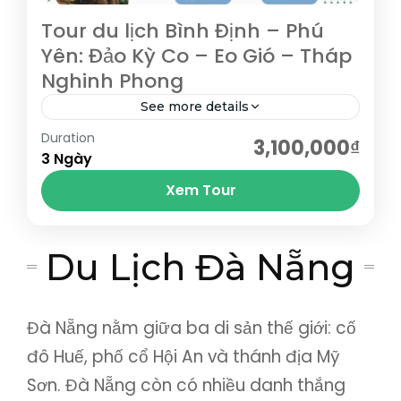
Tour du lịch Bình Định – Phú
Yên: Đảo Kỳ Co – Eo Gió – Tháp
Nghinh Phong
See more details
Duration
Tháp Đôi - tháp Chăm cổ; Đảo Kỳ Co - Eo
3,100,000₫
3 Ngày
Gió; Tịnh xá Ngọc Hòa; KDL Ghềnh Ráng -
Xem Tour
Tiên Sa; Nhà thờ Mằng...
Bình Định
,
Phú Yên
,
Quy Nhơn
Du Lịch Đà Nẵng
Đà Nẵng nằm giữa ba di sản thế giới: cố
đô Huế, phố cổ Hội An và thánh địa Mỹ
Sơn. Đà Nẵng còn có nhiều danh thắng