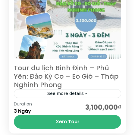
Tour du lịch Bình Định – Phú
Yên: Đảo Kỳ Co – Eo Gió – Tháp
Nghinh Phong
See more details
Duration
Tháp Đôi - tháp Chăm cổ; Đảo Kỳ Co - Eo
3,100,000₫
3 Ngày
Gió; Tịnh xá Ngọc Hòa; KDL Ghềnh Ráng -
Xem Tour
Tiên Sa; Nhà thờ Mằng...