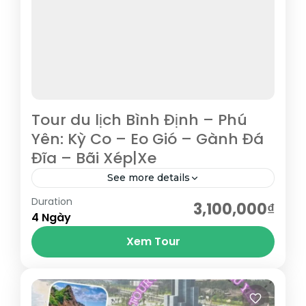
Tour du lịch Bình Định – Phú
Yên: Kỳ Co – Eo Gió – Gành Đá
Đĩa – Bãi Xép|Xe
See more details
Duration
Eo Gió – một thắng cảnh nổi tiếng tại Quy
3,100,000₫
4 Ngày
Nhơn, được mệnh danh là nơi đón Bình
Xem Tour
Minh và Hoàng Hôn đẹp nhất Việt...
Bình Định
,
Phú Yên
,
Quy Nhơn