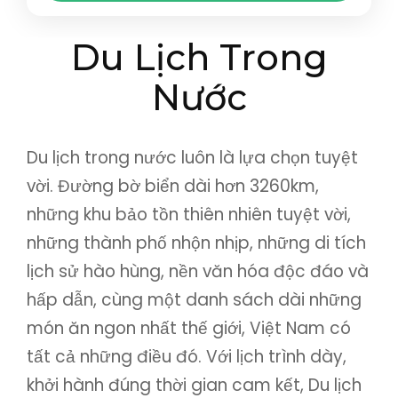
Bình Định
,
Đà Nẵng
,
Hội An
,
Huế
,
Quảng Bình
,
Du Lịch Trong
Quảng Nam
,
Quảng Trị
,
Quy Nhơn
Nước
Du lịch trong nước luôn là lựa chọn tuyệt
vời. Đường bờ biển dài hơn 3260km,
những khu bảo tồn thiên nhiên tuyệt vời,
những thành phố nhộn nhịp, những di tích
lịch sử hào hùng, nền văn hóa độc đáo và
hấp dẫn, cùng một danh sách dài những
món ăn ngon nhất thế giới, Việt Nam có
tất cả những điều đó. Với lịch trình dày,
khởi hành đúng thời gian cam kết, Du lịch