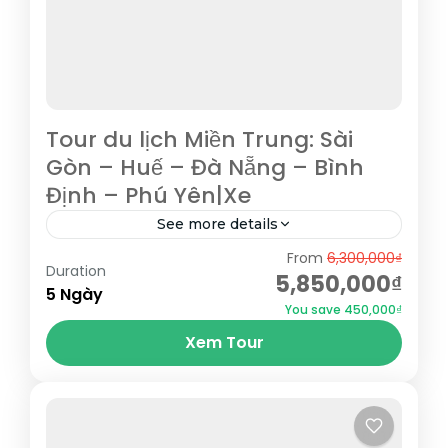
Tour du lịch Miền Trung: Sài
Gòn – Huế – Đà Nẵng – Bình
Định – Phú Yên|Xe
See more details
From
6,300,000₫
Hành trình sẽ đưa Quý khách đi qua rất
Duration
5,850,000₫
nhiều địa danh: Nha Trang, Tuy Hòa, Quy
5 Ngày
You save 450,000₫
Nhơn, Bình Định, Huế, Hội An, Đà Nẵng...
Xem Tour
Bình Định
,
Đà Nẵng
,
Hội An
,
Huế
,
Phú Yên
,
Quảng
Nam
,
Quy Nhơn