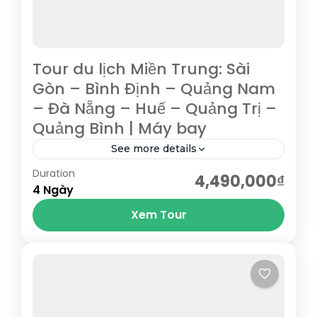
Tour du lịch Miền Trung: Sài
Gòn – Bình Định – Quảng Nam
– Đà Nẵng – Huế – Quảng Trị –
Quảng Bình | Máy bay
See more details
Duration
Tham quan Bà Nà Hill – chốn bồng lai tiên
4,490,000₫
4 Ngày
cảnh của Đà Nẵng, lá phổi xanh của miền
Xem Tour
Trung, hòn ngọc khí hậu của...
Bình Định
,
Đà Nẵng
,
Hội An
,
Huế
,
Quảng Bình
,
Quảng Nam
,
Quảng Trị
,
Quy Nhơn