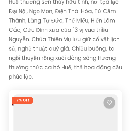
Huế thương sơn thủy hữu tình, nơi tọa lạc
Đại Nội, Ngọ Môn, Điện Thái Hòa, Tử Cấm
Thành, Lăng Tự Đức, Thế Miếu, Hiển Lâm
Các, Cửu Đỉnh xưa của 13 vị vua triều
Nguyễn. Chùa Thiên Mụ lưu giữ cổ vật lịch
sử, nghệ thuật quý giá. Chiều buông, ta
ngồi thuyền rồng xuôi dòng sông Hương
thưởng thức ca hò Huế, thả hoa đăng cầu
phúc lộc.
7% Off