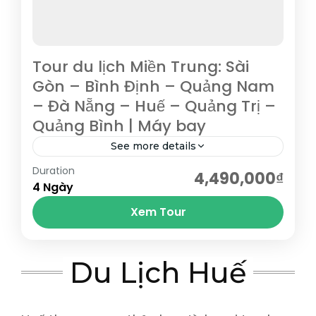
Tour du lịch Miền Trung: Sài
Gòn – Bình Định – Quảng Nam
– Đà Nẵng – Huế – Quảng Trị –
Quảng Bình | Máy bay
See more details
Duration
Tham quan Bà Nà Hill – chốn bồng lai tiên
4,490,000₫
4 Ngày
cảnh của Đà Nẵng, lá phổi xanh của miền
Xem Tour
Trung, hòn ngọc khí hậu của...
Bình Định
,
Đà Nẵng
,
Hội An
,
Huế
,
Quảng Bình
,
Du Lịch Huế
Quảng Nam
,
Quảng Trị
,
Quy Nhơn