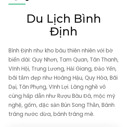
Du Lịch Bình
Định
Bình Định như kho báu thiên nhiên với bờ
biển dài: Quy Nhơn, Tam Quan, Tân Thanh,
Vĩnh Hội, Trung Lương, Hải Giang, Đảo Yến,
bãi tắm đẹp như Hoàng Hậu, Quy Hòa, Bãi
Dại, Tân Phụng, Vĩnh Lợi. Làng nghề vô
cùng hấp dẫn như Rượu Bàu Đá, mộc mỹ
nghệ, gốm, đặc sản Bún Song Thằn, Bánh
tráng nước dừa, bánh tráng mè.