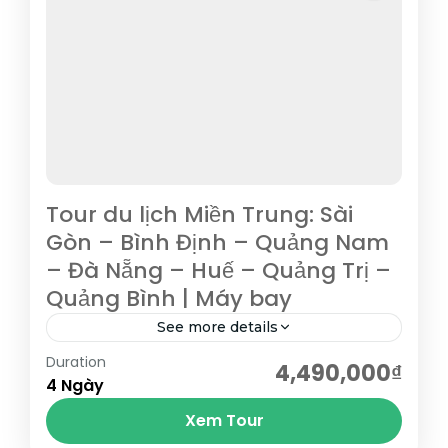
Tour du lịch Miền Trung: Sài
Gòn – Bình Định – Quảng Nam
– Đà Nẵng – Huế – Quảng Trị –
Quảng Bình | Máy bay
See more details
Duration
Tham quan Bà Nà Hill – chốn bồng lai tiên
4,490,000₫
4 Ngày
cảnh của Đà Nẵng, lá phổi xanh của miền
Xem Tour
Trung, hòn ngọc khí hậu của...