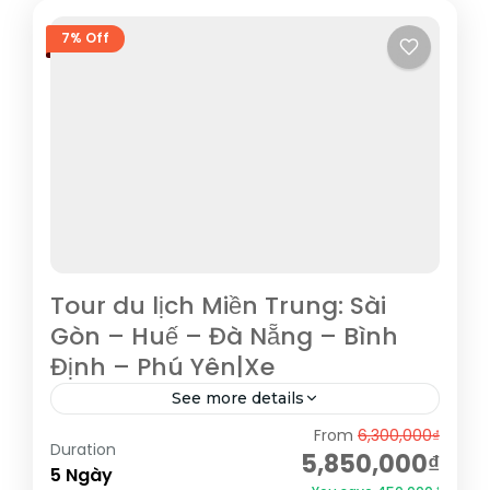
7% Off
Tour du lịch Miền Trung: Sài
Gòn – Huế – Đà Nẵng – Bình
Định – Phú Yên|Xe
See more details
From
6,300,000₫
Hành trình sẽ đưa Quý khách đi qua rất
Duration
5,850,000₫
nhiều địa danh: Nha Trang, Tuy Hòa, Quy
5 Ngày