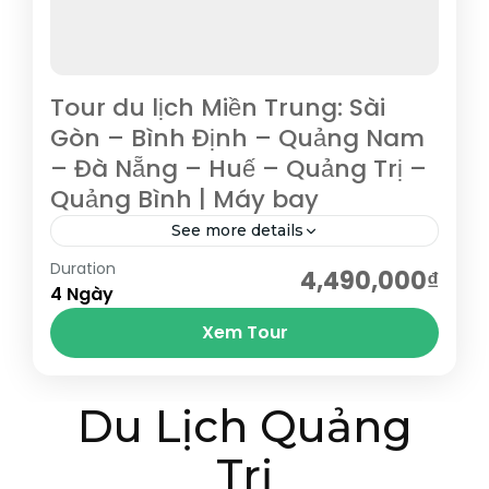
Tour du lịch Miền Trung: Sài
Gòn – Bình Định – Quảng Nam
– Đà Nẵng – Huế – Quảng Trị –
Quảng Bình | Máy bay
See more details
Duration
Tham quan Bà Nà Hill – chốn bồng lai tiên
4,490,000₫
4 Ngày
cảnh của Đà Nẵng, lá phổi xanh của miền
Xem Tour
Trung, hòn ngọc khí hậu của...
Bình Định
,
Đà Nẵng
,
Hội An
,
Huế
,
Quảng Bình
,
Du Lịch Quảng
Quảng Nam
,
Quảng Trị
,
Quy Nhơn
Trị