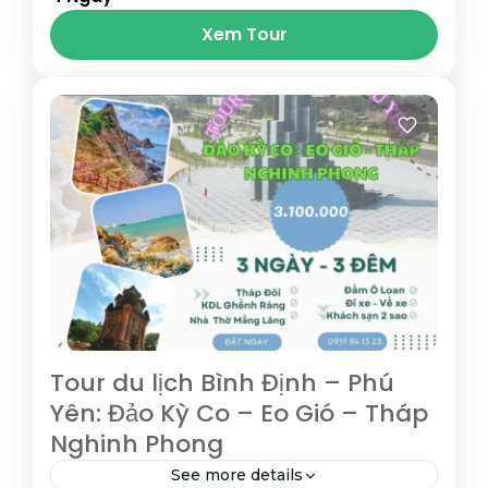
Nhơn, được mệnh danh là nơi đón Bình
Xem Tour
Minh và Hoàng Hôn đẹp nhất Việt...
Bình Định
,
Phú Yên
,
Quy Nhơn
Tour du lịch Bình Định – Phú
Yên: Đảo Kỳ Co – Eo Gió – Tháp
Nghinh Phong
See more details