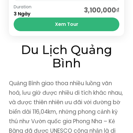
Duration
Tháp Đôi - tháp Chăm cổ; Đảo Kỳ Co - Eo
3,100,000₫
3 Ngày
Gió; Tịnh xá Ngọc Hòa; KDL Ghềnh Ráng -
Xem Tour
Tiên Sa; Nhà thờ Mằng...
Bình Định
,
Phú Yên
,
Quy Nhơn
Du Lịch Quảng
Bình
Quảng Bình giao thoa nhiều luồng văn
hoá, lưu giữ được nhiều di tích khác nhau,
và được thiên nhiên ưu đãi với đường bờ
biển dài 116,04km, những phong cảnh kỳ
thú như Vườn quốc gia Phong Nha – Kẻ
Bàng đã được UNESCO công nhận là di