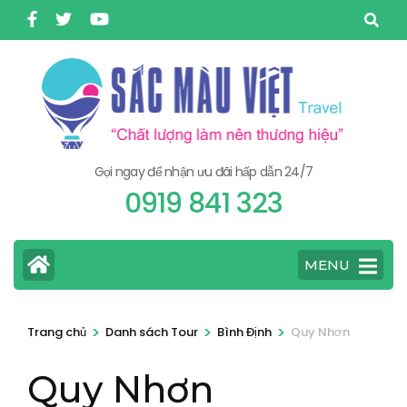
Bỏ
qua
và
tới
nội
dung
Gọi ngay để nhận ưu đãi hấp dẫn 24/7
(ấn
0919 841 323
Enter)
MENU
>
>
>
Trang chủ
Danh sách Tour
Bình Định
Quy Nhơn
Quy Nhơn