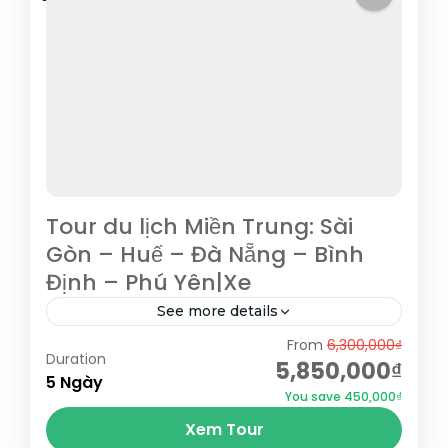
Tour du lịch Miền Trung: Sài
Gòn – Huế – Đà Nẵng – Bình
Định – Phú Yên|Xe
See more details
From
6,300,000₫
Hành trình sẽ đưa Quý khách đi qua rất
Duration
5,850,000₫
nhiều địa danh: Nha Trang, Tuy Hòa, Quy
5 Ngày
You save 450,000₫
Nhơn, Bình Định, Huế, Hội An, Đà Nẵng...
Xem Tour