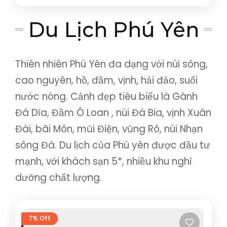
Bình Định
,
Đà Nẵng
,
Hội An
,
Huế
,
Quảng Bình
,
Du Lịch Phú Yên
Quảng Nam
,
Quảng Trị
,
Quy Nhơn
Thiên nhiên Phú Yên đa dạng với núi sông,
cao nguyên, hồ, đầm, vịnh, hải đảo, suối
nước nóng. Cảnh đẹp tiêu biểu là Gành
Đá Dĩa, Đầm Ô Loan , núi Đá Bia, vịnh Xuân
Đài, bãi Môn, mũi Điện, vũng Rô, núi Nhạn
sông Đà. Du lịch của Phú yên được đầu tư
mạnh, với khách sạn 5*, nhiều khu nghỉ
dưỡng chất lượng.
7% Off