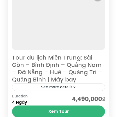
Tour du lịch Miền Trung: Sài
Gòn – Bình Định – Quảng Nam
– Đà Nẵng – Huế – Quảng Trị –
Quảng Bình | Máy bay
See more details
Duration
Tham quan Bà Nà Hill – chốn bồng lai tiên
4,490,000₫
4 Ngày
cảnh của Đà Nẵng, lá phổi xanh của miền
Xem Tour
Trung, hòn ngọc khí hậu của...