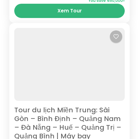
You save 450,000₫
Nhơn, Bình Định, Huế, Hội An, Đà Nẵng...
Xem Tour
Bình Định
,
Đà Nẵng
,
Hội An
,
Huế
,
Phú Yên
,
Quảng
Nam
,
Quy Nhơn
Tour du lịch Miền Trung: Sài
Gòn – Bình Định – Quảng Nam
– Đà Nẵng – Huế – Quảng Trị –
Quảng Bình | Máy bay