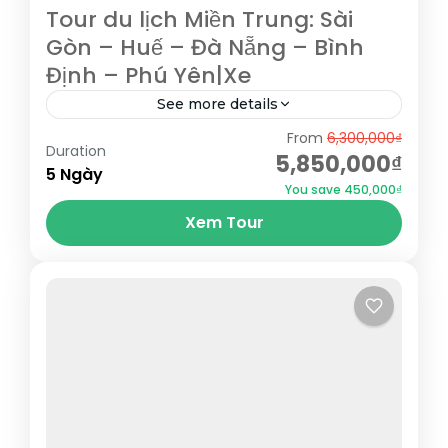
Tour du lịch Miền Trung: Sài
Gòn – Huế – Đà Nẵng – Bình
Định – Phú Yên|Xe
See more details
From
6,300,000₫
Hành trình sẽ đưa Quý khách đi qua rất
Duration
5,850,000₫
nhiều địa danh: Nha Trang, Tuy Hòa, Quy
5 Ngày
You save 450,000₫
Nhơn, Bình Định, Huế, Hội An, Đà Nẵng...
Xem Tour
Bình Định
,
Đà Nẵng
,
Hội An
,
Huế
,
Phú Yên
,
Quảng
Nam
,
Quy Nhơn